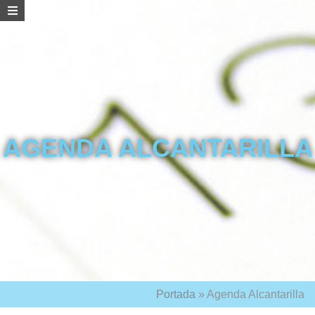
AGENDA ALCANTARILLA
Portada
»
Agenda Alcantarilla