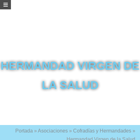
HERMANDAD VIRGEN DE
LA SALUD
Portada
»
Asociaciones
»
Cofradías y Hermandades
»
Hermandad Virgen de la Salud