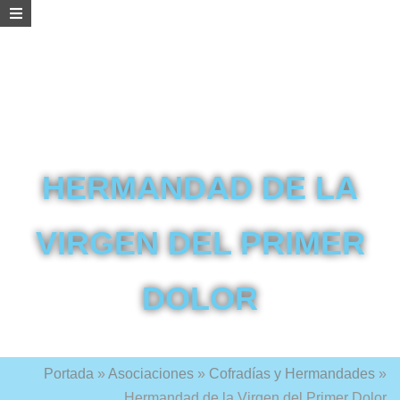
HERMANDAD DE LA
VIRGEN DEL PRIMER
DOLOR
Portada
»
Asociaciones
»
Cofradías y Hermandades
»
Hermandad de la Virgen del Primer Dolor