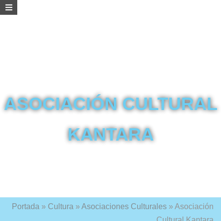
ASOCIACIÓN CULTURAL
KANTARA
Portada
»
Cultura
»
Asociaciones Culturales
»
Asociación
Cultural Kantara