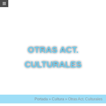
OTRAS ACT.
CULTURALES
Portada
»
Cultura
»
Otras Act. Culturales