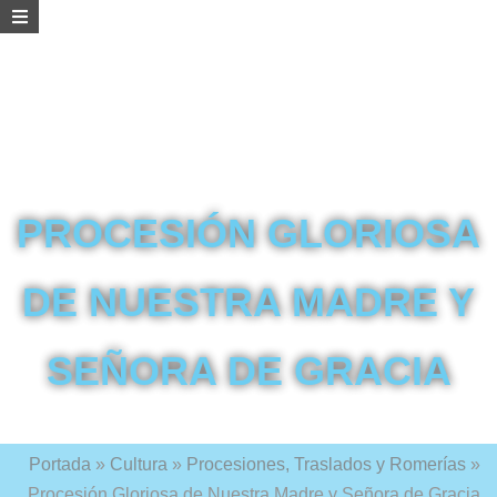
PROCESIÓN GLORIOSA
DE NUESTRA MADRE Y
SEÑORA DE GRACIA
Portada
»
Cultura
»
Procesiones, Traslados y Romerías
»
Procesión Gloriosa de Nuestra Madre y Señora de Gracia