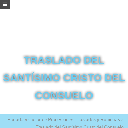
TRASLADO DEL
SANTÍSIMO CRISTO DEL
CONSUELO
Portada
»
Cultura
»
Procesiones, Traslados y Romerías
»
Traslado del Santísimo Cristo del Consuelo