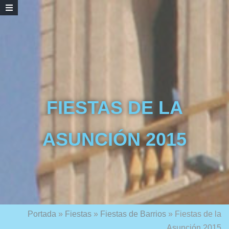
FIESTAS DE LA
ASUNCIÓN 2015
Portada
»
Fiestas
»
Fiestas de Barrios
»
Fiestas de la
Asunción 2015