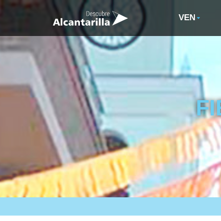
VEN
F