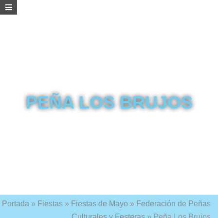
PEÑA LOS BRUJOS
Portada
»
Fiestas
»
Fiestas de Mayo
»
Federación de Peñas
Culturales y Festeras
»
Peña Los Brujos