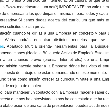
jo, Empresa o Servicio de Intermediación Laboral al que te 
: http://www.modelocurriculum.net(*) IMPORTANTE: no vale un m
po de empresas a las que dirijas el mismo, ni para todos y cada
nteresado/a.Si tienes dudas acerca del currículum que más te
a solicitud de cita previa.
tación cuando te dirijas a una Empresa en concreto y para u
es Webs podrás encontrar distintos modelos que se 
es
, Apartado Murcia orienta- herramientas para la Búsq
omendaciones (Hacia la Búsqueda Activa de Empleo). Estos tre
n a un anuncio previo (prensa, Internet etc.) de una Em
omo misión hacerle saber a la Empresa dónde has visto el en
 el puesto de trabajo que están demandando en este momento.
ura: tiene como misión ofrecer tu currículum vitae a una Em
o de mejora de empleo.
o: para mantener un contacto con la Empresa (hacerle saber que
creta que nos ha entrevistado, o nos ha contestado que ha reci
a elaboración de una carta de presentación puedes acudir nuestro