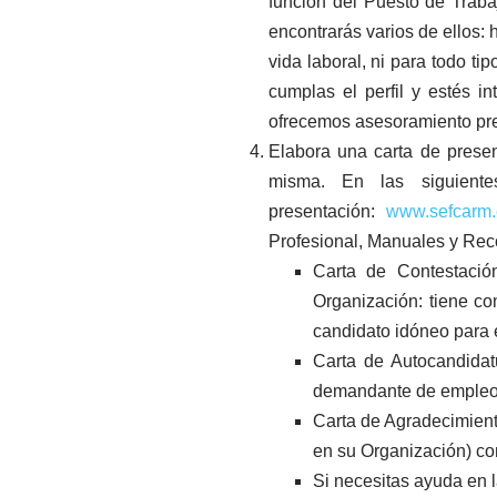
función del Puesto de Traba
encontrarás varios de ellos
vida laboral, ni para todo ti
cumplas el perfil y estés i
ofrecemos asesoramiento previ
Elabora una carta de presen
misma. En las siguient
presentación:
www.sefcarm.
Profesional, Manuales y Rec
Carta de Contestació
Organización: tiene c
candidato idóneo para
Carta de Autocandidat
demandante de empleo 
Carta de Agradecimient
en su Organización) con
Si necesitas ayuda en l