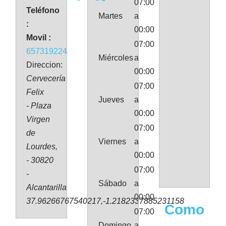
07:00
Teléfono
Martes
a
:
00:00
Movil :
07:00
657319224
Miércoles
a
Direccion:
00:00
Cervecería
07:00
Felix
Jueves
a
- Plaza
00:00
Virgen
07:00
de
Viernes
a
Lourdes,
00:00
- 30820
07:00
-
Sábado
a
Alcantarilla
00:00
37.96266767540217,-1.2182337885231158
Como
07:00
Domingo
a