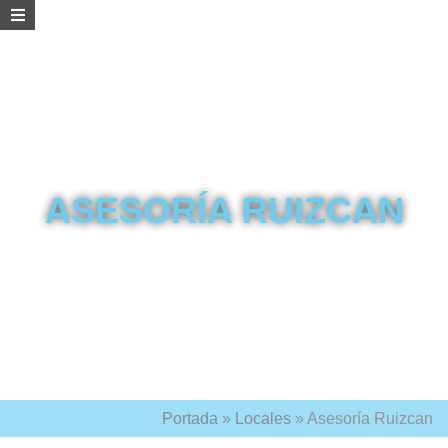
ASESORÍA RUIZCAN
Portada
»
Locales
»
Asesoría Ruizcan