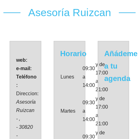
Asesoría Ruizcan
Horario
Añádeme
web:
y de
a tu
e-mail:
09:30
17:00
Teléfono
Lunes
a
agenda
a
:
14:00
21:00
Direccion:
y de
Asesoría
09:30
17:00
Ruizcan
Martes
a
a
- ,
14:00
21:00
- 30820
y de
-
09:30