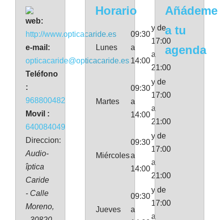
Horario
Añádeme
web:
y de
a tu
http://www.opticacaride.es
09:30
17:00
e-mail:
Lunes
a
agenda
a
opticacaride@opticacaride.es
14:00
21:00
Teléfono
y de
:
09:30
17:00
968800482
Martes
a
a
Movil :
14:00
21:00
640084049
y de
Direccion:
09:30
17:00
Audio-
Miércoles
a
a
îptica
14:00
21:00
Caride
y de
- Calle
09:30
17:00
Moreno,
Jueves
a
a
- 30820