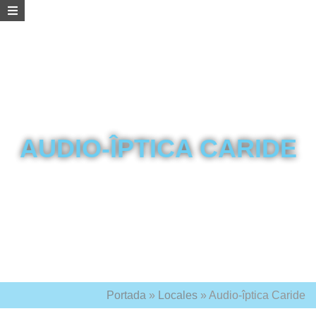
AUDIO-ÎPTICA CARIDE
Portada
»
Locales
»
Audio-îptica Caride