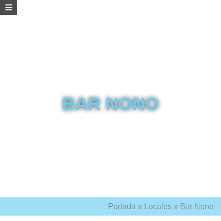
BAR NONO
Portada
»
Locales
»
Bar Nono