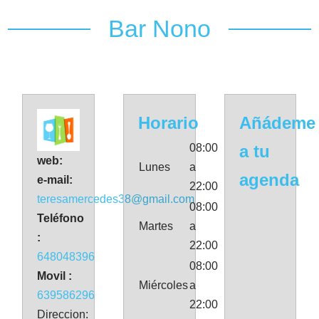
Bar Nono
Horario
Añádeme
08:00
a tu
web:
Lunes
a
agenda
e-mail:
22:00
teresamercedes38@gmail.com
08:00
Teléfono
Martes
a
:
22:00
648048396
08:00
Movil :
Miércoles
a
639586296
22:00
Direccion: