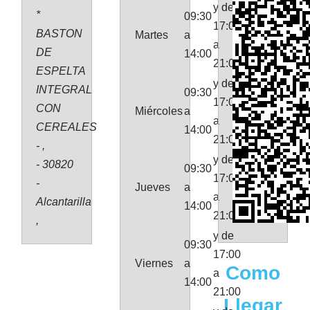
y de
*
09:30
17:00
BASTON
Martes
a
a
DE
14:00
21:00
ESPELTA
y de
INTEGRAL
09:30
17:00
CON
Miércoles
a
a
CEREALES
14:00
21:00
- ,
y de
- 30820
09:30
17:00
-
Jueves
a
a
Alcantarilla
14:00
21:00
,
y de
09:30
17:00
Viernes
a
Como
a
14:00
21:00
Llegar