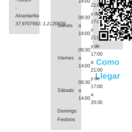
14:00
21:00
-
y de
Alcantarilla
09:30
17:00
37.9707692,-1.2120039
Jueves
a
a
14:00
21:00
y de
09:30
17:00
Viernes
a
Como
a
14:00
21:00
Llegar
y de
09:30
17:00
Sábado
a
a
14:00
20:30
Domingo
Festivos