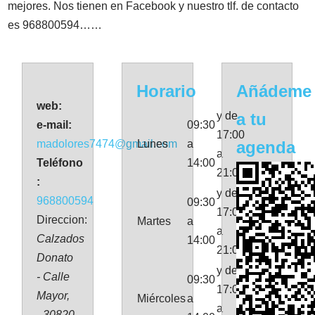
mejores. Nos tienen en Facebook y nuestro tlf. de contacto
es 968800594……
Horario
Añádeme
web:
y de
a tu
e-mail:
09:30
17:00
madolores7474@gmail.com
Lunes
a
agenda
a
Teléfono
14:00
21:00
:
y de
968800594
09:30
17:00
Direccion:
Martes
a
a
Calzados
14:00
21:00
Donato
y de
- Calle
09:30
17:00
Mayor,
Miércoles
a
a
- 30820