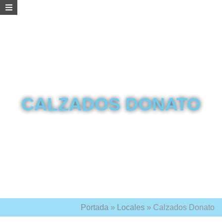
CALZADOS DONATO
Portada
»
Locales
»
Calzados Donato