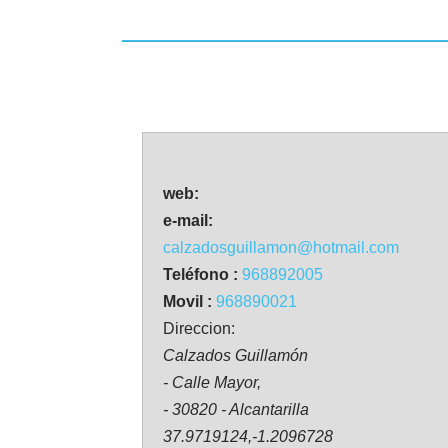
web:
e-mail:
calzadosguillamon@hotmail.com
Teléfono :
968892005
Movil :
968890021
Direccion:
Calzados Guillamón
- Calle Mayor,
- 30820 - Alcantarilla
37.9719124,-1.2096728