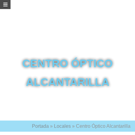
CENTRO ÓPTICO
ALCANTARILLA
Portada
»
Locales
»
Centro Óptico Alcantarilla