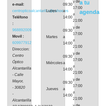
y de
a tu
e-mail:
09:30
17:00
centropticoalcantarilla@yahoo.es
Lunes
a
agenda
a
Teléfono
14:00
21:00
:
y de
968892009
09:30
17:00
Movil :
Martes
a
a
609977912
14:00
21:00
Direccion:
y de
Centro
09:30
17:00
Óptico
Miércoles
a
a
Alcantarilla
14:00
21:00
- Calle
y de
Mayor,
09:30
17:00
- 30820
Jueves
a
a
-
14:00
21:00
Alcantarilla
y de