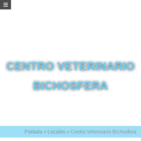
CENTRO VETERINARIO
BICHOSFERA
Portada
»
Locales
»
Centro Veterinario Bichosfera