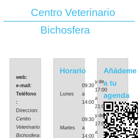
Centro Veterinario
Bichosfera
Horario
Añádeme
web:
y de
a tu
e-mail:
09:30
17:00
Teléfono
Lunes
a
agenda
a
:
14:00
21:00
Direccion:
y de
Centro
09:30
17:00
Veterinario
Martes
a
a
Bichosfera
14:00