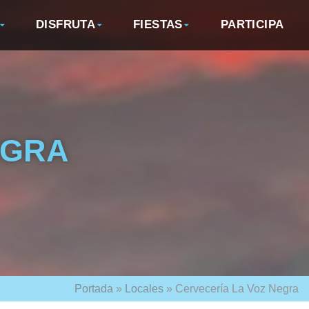
DISFRUTA
FIESTAS
PARTICIPA
EGRA
Portada
»
Locales
»
Cervecería La Voz Negra