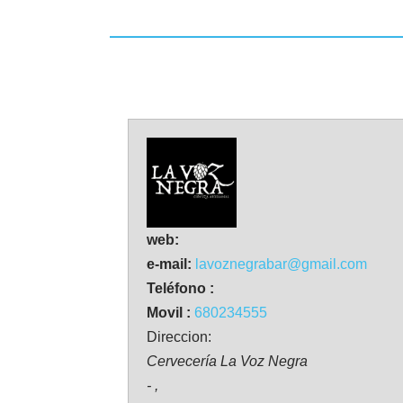
web:
e-mail:
lavoznegrabar@gmail.com
Teléfono :
Movil :
680234555
Direccion:
Cervecería La Voz Negra
- ,