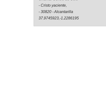
- Cristo yaciente,
- 30820 - Alcantarilla
37.9745923,-1.2286195