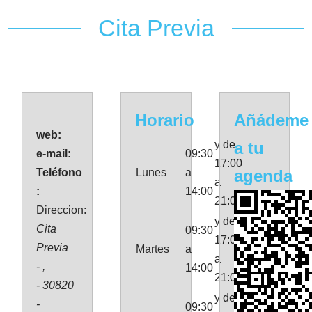
Cita Previa
Horario
Añádeme
web:
y de
a tu
e-mail:
09:30
17:00
Teléfono
Lunes
a
agenda
a
:
14:00
21:00
Direccion:
y de
Cita
09:30
17:00
Previa
Martes
a
a
- ,
14:00
21:00
- 30820
y de
-
09:30