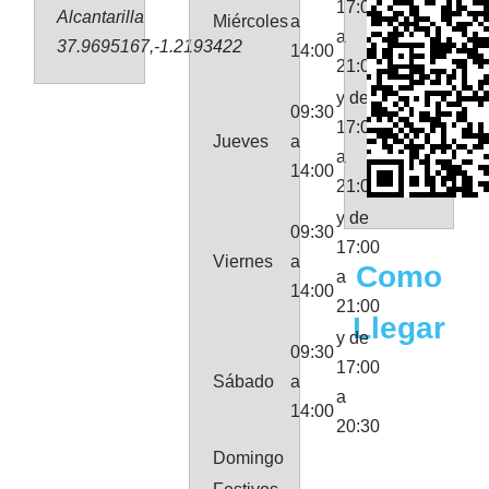
17:00
Alcantarilla
Miércoles
a
a
37.9695167,-1.2193422
14:00
21:00
y de
09:30
17:00
Jueves
a
a
14:00
21:00
y de
09:30
17:00
Viernes
a
Como
a
14:00
21:00
Llegar
y de
09:30
17:00
Sábado
a
a
14:00
20:30
Domingo