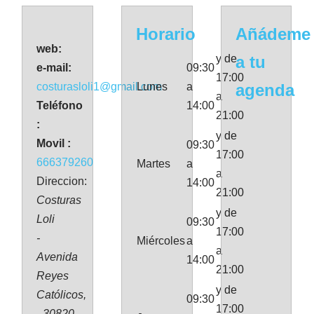
Horario
Añádeme
web:
y de
a tu
e-mail:
09:30
17:00
costurasloli1@gmail.com
Lunes
a
agenda
a
Teléfono
14:00
21:00
:
y de
Movil :
09:30
17:00
666379260
Martes
a
a
Direccion:
14:00
21:00
Costuras
y de
Loli
09:30
17:00
-
Miércoles
a
a
Avenida
14:00
21:00
Reyes
y de
Católicos,
09:30
17:00
- 30820