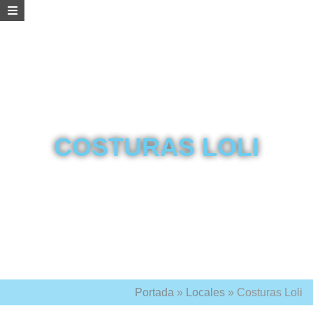
COSTURAS LOLI
Portada
»
Locales
»
Costuras Loli