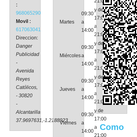
21:00
:
y de
968065290
09:30
17:00
Movil :
Martes
a
a
617063041
14:00
21:00
Direccion:
y de
Danger
09:30
17:00
Publicidad
Miércoles
a
a
-
14:00
21:00
Avenida
y de
Reyes
09:30
17:00
Católicos,
Jueves
a
a
- 30820
14:00
21:00
-
y de
Alcantarilla
09:30
17:00
37.9697631,-1.2188923
Viernes
a
Como
a
14:00
21:00