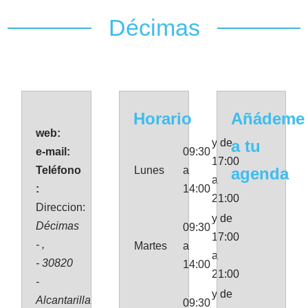
Décimas
Horario
Añádeme
web:
y de
a tu
e-mail:
09:30
17:00
Teléfono
Lunes
a
agenda
a
:
14:00
21:00
Direccion:
y de
Décimas
09:30
17:00
- ,
Martes
a
a
- 30820
14:00
21:00
-
y de
Alcantarilla
09:30