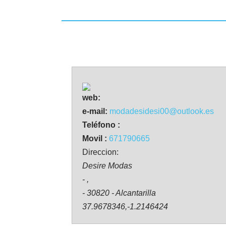
web:
e-mail:
modadesidesi00@outlook.es
Teléfono :
Movil :
671790665
Direccion:
Desire Modas
- ,
- 30820 - Alcantarilla
37.9678346,-1.2146424