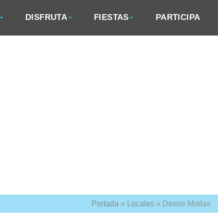
DISFRUTA
FIESTAS
PARTICIPA
Portada
»
Locales
»
Desire Modas