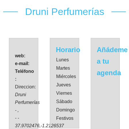
Druni Perfumerías
Horario
Añádeme
web:
Lunes
a tu
e-mail:
Martes
Teléfono
agenda
Miércoles
:
Jueves
Direccion:
Viernes
Druni
Sábado
Perfumerías
Domingo
- ,
- -
Festivos
37.9702476,-1.2126537