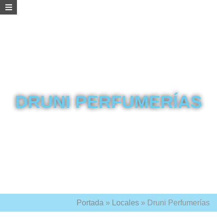
DRUNI PERFUMERÍAS
Portada
»
Locales
»
Druni Perfumerías