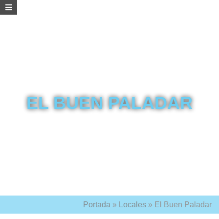
EL BUEN PALADAR
Portada
»
Locales
»
El Buen Paladar