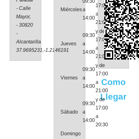
09:30
17:00
- Calle
Miércoles
a
a
Mayor,
14:00
21:00
- 30820
y de
-
09:30
17:00
Alcantarilla
Jueves
a
a
37.9695231,-1.2146191
14:00
21:00
y de
09:30
17:00
Viernes
a
Como
a
14:00
21:00
Llegar
y de
09:30
17:00
Sábado
a
a
14:00
20:30
Domingo