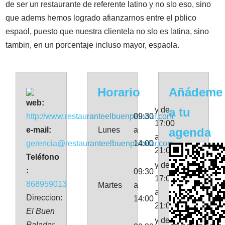
de ser un restaurante de referente latino y no slo eso, sino
que adems hemos logrado afianzarnos entre el pblico
espaol, puesto que nuestra clientela no slo es latina, sino
tambin, en un porcentaje incluso mayor, espaola.
Horario
Añádeme
web:
y de
a tu
http://www.restauranteelbuenpaladar.com
09:30
17:00
e-mail:
Lunes
a
agenda
a
gerencia@restauranteelbuenpaladar.com
14:00
21:00
Teléfono
y de
:
09:30
17:00
868959013
Martes
a
a
Direccion:
14:00
21:00
El Buen
y de
Paladar