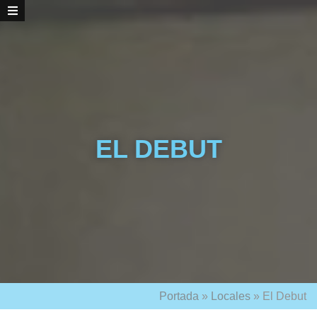
EL DEBUT
Portada
»
Locales
»
El Debut