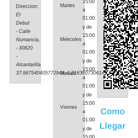
15:00
Martes
Direccion:
a
El
01:00
Debut
y de
- Calle
15:00
Miércoles
Numancia,
a
- 30820
01:00
-
y de
Alcantarilla
15:00
37.967540405772944,-1.216360730614144
Jueves
a
01:00
y de
15:00
Viernes
Como
a
01:00
Llegar
y de
15:00