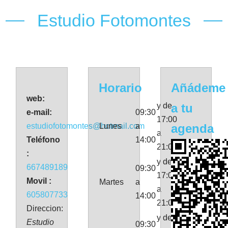
Estudio Fotomontes
Horario
Añádeme
web:
y de
a tu
e-mail:
09:30
17:00
estudiofotomontes@hotmail.com
Lunes
a
agenda
a
Teléfono
14:00
21:00
:
y de
667489189
09:30
17:00
Movil :
Martes
a
a
605807733
14:00
21:00
Direccion:
y de
Estudio
09:30