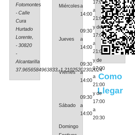
17:00
Fotomontes
Miércoles
a
a
- Calle
14:00
21:00
Cura
y de
Hurtado
09:30
17:00
Lorente,
Jueves
a
a
- 30820
14:00
21:00
-
y de
Alcantarilla
09:30
17:00
37.9656584963833,-1.21025202302024
Viernes
a
Como
a
14:00
21:00
Llegar
y de
09:30
17:00
Sábado
a
a
14:00
20:30
Domingo