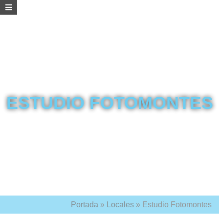
ESTUDIO FOTOMONTES
Portada
»
Locales
»
Estudio Fotomontes