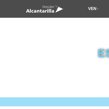
VEN
E