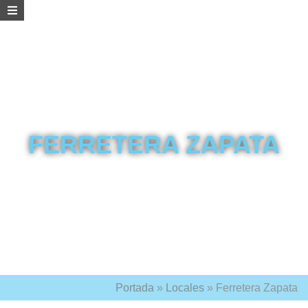
FERRETERA ZAPATA
Portada
»
Locales
»
Ferretera Zapata