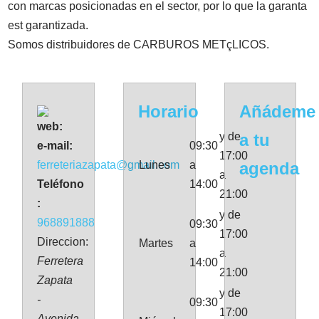
con marcas posicionadas en el sector, por lo que la garanta
est garantizada.
Somos distribuidores de CARBUROS METçLICOS.
Horario
Añádeme
web:
y de
a tu
e-mail:
09:30
17:00
ferreteriazapata@gmail.com
Lunes
a
agenda
a
Teléfono
14:00
21:00
:
y de
968891888
09:30
17:00
Direccion:
Martes
a
a
Ferretera
14:00
21:00
Zapata
y de
-
09:30
17:00
Avenida