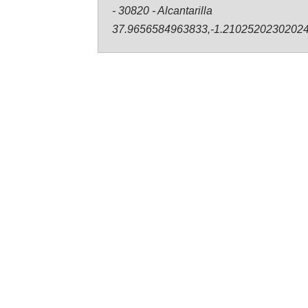
- 30820 - Alcantarilla
37.9656584963833,-1.2102520230202