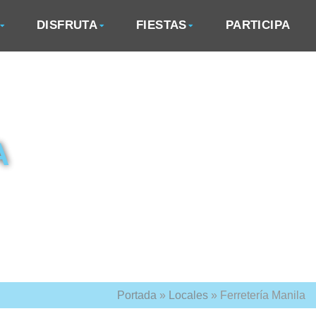
DISFRUTA
FIESTAS
PARTICIPA
A
Portada
»
Locales
»
Ferretería Manila