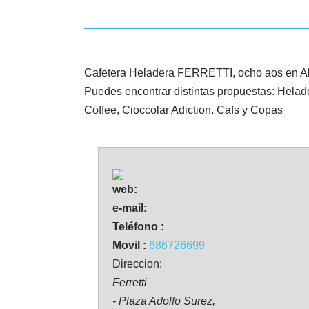
Cafetera Heladera FERRETTI, ocho aos en Al
Puedes encontrar distintas propuestas: Helad
Coffee, Cioccolar Adiction. Cafs y Copas
web:
e-mail:
Teléfono :
Movil :
686726699
Direccion:
Ferretti
- Plaza Adolfo Surez,