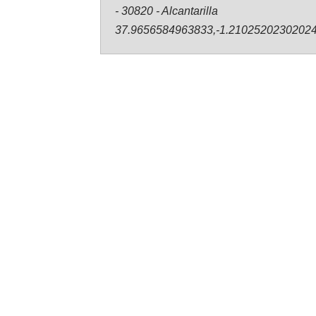
- 30820 - Alcantarilla
37.9656584963833,-1.2102520230202