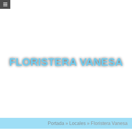
FLORISTERA VANESA
Portada
»
Locales
»
Floristera Vanesa