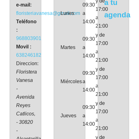
y de
a tu
e-mail:
09:30
17:00
floristeriavanesa@gmail.com
Lunes
a
agenda
a
Teléfono
14:00
21:00
:
y de
968803901
09:30
17:00
Movil :
Martes
a
a
638246182
14:00
21:00
Direccion:
y de
Floristera
09:30
17:00
Vanesa
Miércoles
a
a
-
14:00
21:00
Avenida
y de
Reyes
09:30
17:00
Catlicos,
Jueves
a
a
- 30820
14:00
21:00
-
y de
Alcantarilla