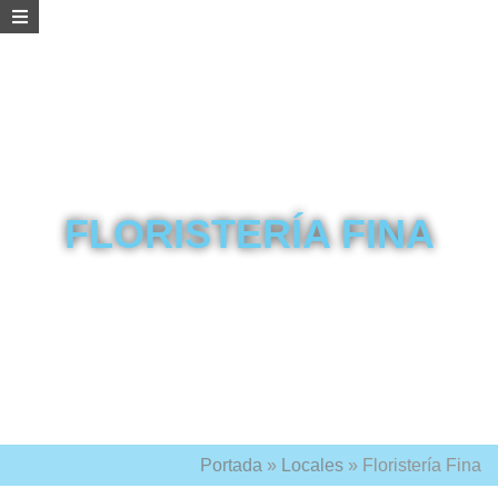
FLORISTERÍA FINA
Portada
»
Locales
»
Floristería Fina