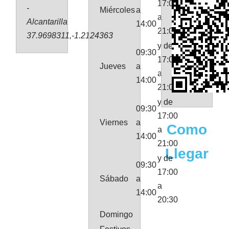
17:00
-
Miércoles
a
a
Alcantarilla
14:00
21:00
37.9698311,-1.2124363
y de
09:30
17:00
Jueves
a
a
14:00
21:00
y de
09:30
17:00
Viernes
a
Como
a
14:00
21:00
Llegar
y de
09:30
17:00
Sábado
a
a
14:00
20:30
Domingo