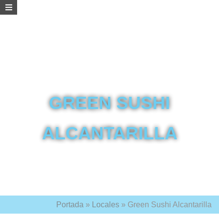
GREEN SUSHI
ALCANTARILLA
Portada
»
Locales
»
Green Sushi Alcantarilla