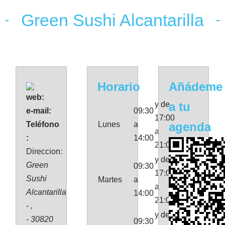
Green Sushi Alcantarilla
Horario
Añádeme
web:
y de
a tu
e-mail:
09:30
17:00
Teléfono
Lunes
a
agenda
a
:
14:00
21:00
Direccion:
y de
Green
09:30
17:00
Sushi
Martes
a
a
Alcantarilla
14:00
21:00
- ,
y de
- 30820
09:30