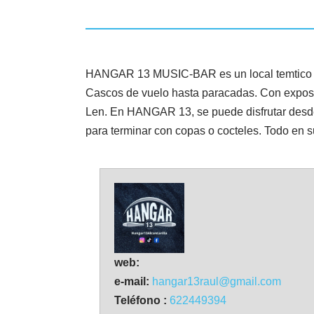
HANGAR 13 MUSIC-BAR es un local temtico amb
Cascos de vuelo hasta paracadas. Con exposici
Len. En HANGAR 13, se puede disfrutar desde
para terminar con copas o cocteles. Todo en su 
web:
e-mail:
hangar13raul@gmail.com
Teléfono :
622449394