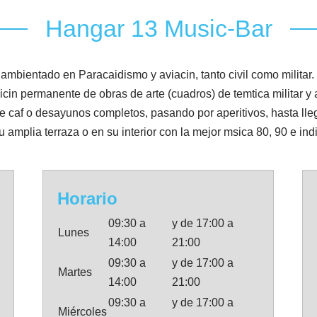
Hangar 13 Music-Bar
ientado en Paracaidismo y aviacin, tanto civil como militar.
n permanente de obras de arte (cuadros) de temtica militar y a
 caf o desayunos completos, pasando por aperitivos, hasta lle
amplia terraza o en su interior con la mejor msica 80, 90 e indi
Horario
09:30 a
y de 17:00 a
Lunes
14:00
21:00
09:30 a
y de 17:00 a
Martes
14:00
21:00
09:30 a
y de 17:00 a
Miércoles