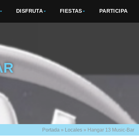
DISFRUTA
FIESTAS
PARTICIPA
AR
Portada
»
Locales
»
Hangar 13 Music-Bar