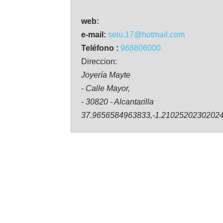
web:
e-mail:
selu.17@hotmail.com
Teléfono :
968806000
Direccion:
Joyería Mayte
- Calle Mayor,
- 30820 - Alcantarilla
37.9656584963833,-1.2102520230202