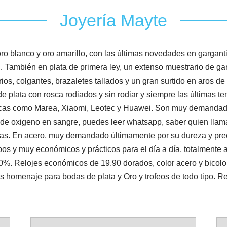
Joyería Mayte
ro blanco y oro amarillo, con las últimas novedades en gargantil
También en plata de primera ley, un extenso muestrario de gargan
ios, colgantes, brazaletes tallados y un gran surtido en aros de 
 plata con rosca rodiados y sin rodiar y siempre las últimas t
as como Marea, Xiaomi, Leotec y Huawei. Son muy demandados 
el de oxigeno en sangre, puedes leer whatsapp, saber quien ll
as. En acero, muy demandado últimamente por su dureza y prec
pos y muy económicos y prácticos para el día a día, totalmente a
0%. Relojes económicos de 19.90 dorados, color acero y bicolor
s homenaje para bodas de plata y Oro y trofeos de todo tipo. Re