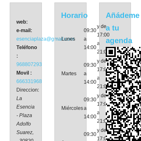
Horario
Añádeme
web:
y de
a tu
e-mail:
09:30
17:00
esenciaplaza@gmail.com
Lunes
a
agenda
a
Teléfono
14:00
21:00
:
y de
968807293
09:30
17:00
Movil :
Martes
a
a
666331968
14:00
21:00
Direccion:
y de
La
09:30
17:00
Esencia
Miércoles
a
a
- Plaza
14:00
21:00
Adolfo
y de
Suarez,
09:30
17:00
- 30820