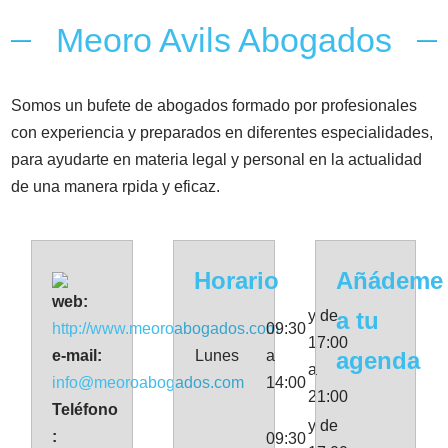
Meoro Avils Abogados
Somos un bufete de abogados formado por profesionales
con experiencia y preparados en diferentes especialidades,
para ayudarte en materia legal y personal en la actualidad
de una manera rpida y eficaz.
Horario
Añádeme
web:
y de
a tu
http://www.meoroabogados.com
09:30
17:00
e-mail:
Lunes
a
agenda
a
info@meoroabogados.com
14:00
21:00
Teléfono
y de
:
09:30