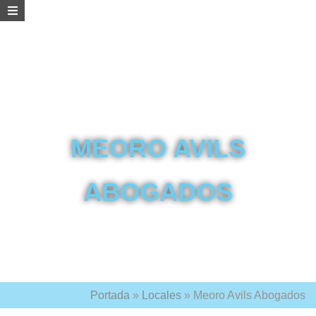
MEORO AVILS
ABOGADOS
Portada
»
Locales
»
Meoro Avils Abogados