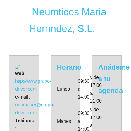
Neumticos Maria
Hernndez, S.L.
Horario
Añádeme
web:
y de
a tu
http://www.grupo-
09:30
17:00
driver.com
Lunes
a
agenda
a
e-mail:
14:00
21:00
neumaher@grupo-
y de
driver.com
09:30
17:00
Teléfono
Martes
a
a
:
14:00