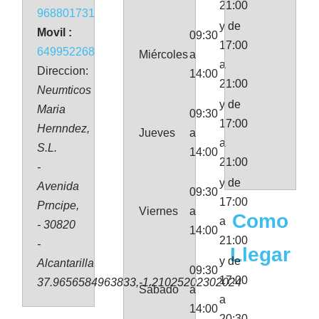
21:00
968801731
y de
Movil :
09:30
17:00
649952268
Miércoles
a
a
Direccion:
14:00
21:00
Neumticos
y de
Maria
09:30
17:00
Hernndez,
Jueves
a
a
S.L.
14:00
21:00
-
y de
Avenida
09:30
17:00
Prncipe,
Viernes
a
Como
a
- 30820
14:00
21:00
-
Llegar
y de
Alcantarilla
09:30
17:00
37.9656584963833,-1.21025202302024
Sábado
a
a
14:00
20:30