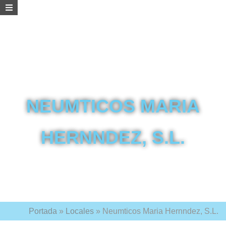
NEUMTICOS MARIA
HERNNDEZ, S.L.
Portada
»
Locales
»
Neumticos Maria Hernndez, S.L.