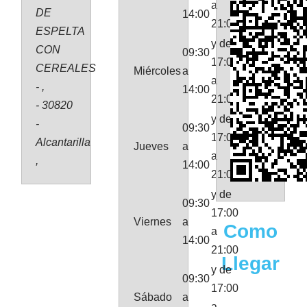
a
DE
14:00
21:00
ESPELTA
y de
CON
09:30
17:00
CEREALES
Miércoles
a
a
- ,
14:00
21:00
- 30820
y de
-
09:30
17:00
Alcantarilla
Jueves
a
a
,
14:00
21:00
y de
09:30
17:00
Viernes
a
Como
a
14:00
21:00
Llegar
y de
09:30
17:00
Sábado
a
a