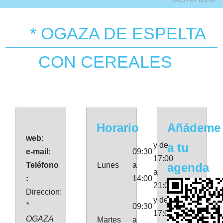
* OGAZA DE ESPELTA
CON CEREALES
Horario
Añádeme
web:
y de
a tu
e-mail:
09:30
17:00
Teléfono
Lunes
a
agenda
a
:
14:00
21:00
Direccion:
y de
*
09:30
17:00
OGAZA
Martes
a