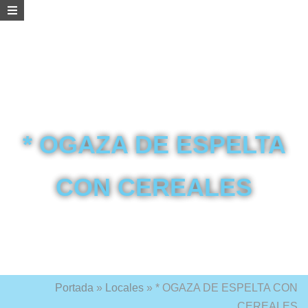
* OGAZA DE ESPELTA
CON CEREALES
Portada
»
Locales
»
* OGAZA DE ESPELTA CON
CEREALES