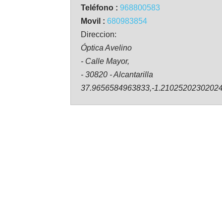
Teléfono :
968800583
Movil :
680983854
Direccion:
Óptica Avelino
- Calle Mayor,
- 30820 - Alcantarilla
37.9656584963833,-1.2102520230202