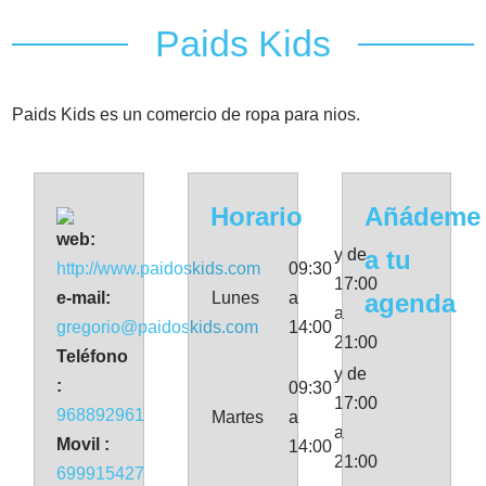
Paids Kids
Paids Kids es un comercio de ropa para nios.
Horario
Añádeme
web:
y de
a tu
http://www.paidoskids.com
09:30
17:00
e-mail:
Lunes
a
agenda
a
gregorio@paidoskids.com
14:00
21:00
Teléfono
y de
:
09:30
17:00
968892961
Martes
a
a
Movil :
14:00
21:00
699915427