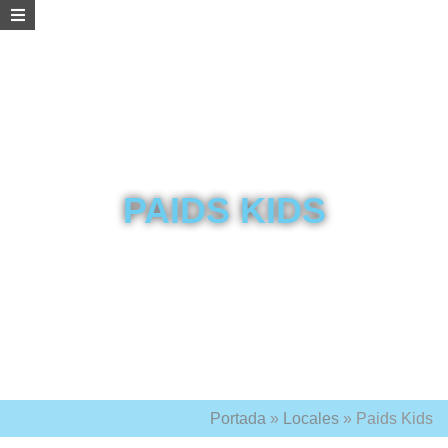
PAIDS KIDS
Portada
»
Locales
»
Paids Kids