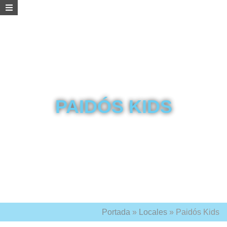
PAIDÓS KIDS
Portada
»
Locales
»
Paidós Kids