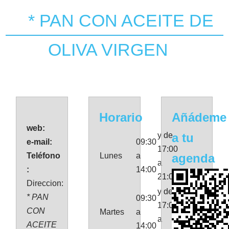
* PAN CON ACEITE DE
OLIVA VIRGEN
Horario
Añádeme
web:
y de
a tu
e-mail:
09:30
17:00
Teléfono
Lunes
a
agenda
a
:
14:00
21:00
Direccion:
y de
* PAN
09:30
17:00
CON
Martes
a
a
ACEITE
14:00