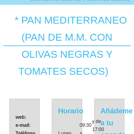
* PAN MEDITERRANEO
(PAN DE M.M. CON
OLIVAS NEGRAS Y
TOMATES SECOS)
Horario
Añádeme
web:
y de
a tu
e-mail:
09:30
17:00
Teléfono
Lunes
a