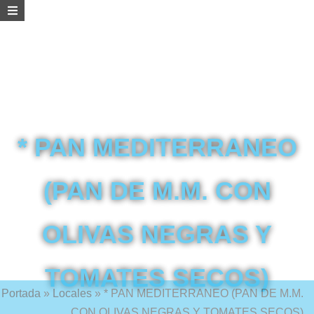
* PAN MEDITERRANEO
(PAN DE M.M. CON
OLIVAS NEGRAS Y
TOMATES SECOS)
Portada
»
Locales
»
* PAN MEDITERRANEO (PAN DE M.M.
CON OLIVAS NEGRAS Y TOMATES SECOS)