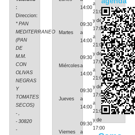
agenda
a
:
14:00
21:00
Direccion:
y de
* PAN
09:30
17:00
MEDITERRANEO
Martes
a
a
(PAN
14:00
21:00
DE
y de
M.M.
09:30
17:00
CON
Miércoles
a
a
OLIVAS
14:00
21:00
NEGRAS
y de
Y
09:30
17:00
TOMATES
Jueves
a
a
SECOS)
14:00
21:00
- ,
y de
- 30820
09:30
17:00
-
Viernes
a