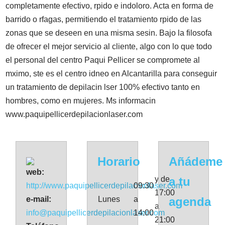
completamente efectivo, rpido e indoloro. Acta en forma de
barrido o rfagas, permitiendo el tratamiento rpido de las
zonas que se deseen en una misma sesin. Bajo la filosofa
de ofrecer el mejor servicio al cliente, algo con lo que todo
el personal del centro Paqui Pellicer se compromete al
mximo, ste es el centro idneo en Alcantarilla para conseguir
un tratamiento de depilacin lser 100% efectivo tanto en
hombres, como en mujeres. Ms informacin
www.paquipellicerdepilacionlaser.com
Horario
Añádeme
web:
y de
a tu
http://www.paquipellicerdepilacionlaser.com
09:30
17:00
e-mail:
Lunes
a
agenda
a
info@paquipellicerdepilacionlaser.com
14:00
21:00