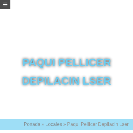
PAQUI PELLICER
DEPILACIN LSER
Portada
»
Locales
»
Paqui Pellicer Depilacin Lser